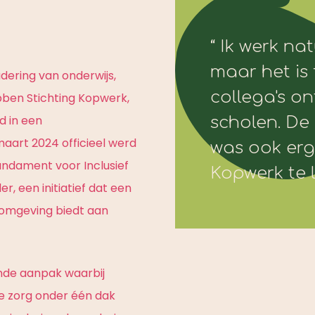
“ Ik werk na
maar het is 
dering van onderwijs,
collega's o
bben Stichting Kopwerk,
d in een
scholen. De 
aart 2024 officieel werd
was ook erg
ndament voor Inclusief
Kopwerk te 
r, een initiatief dat een
lomgeving biedt aan
nde aanpak waarbij
he zorg onder één dak