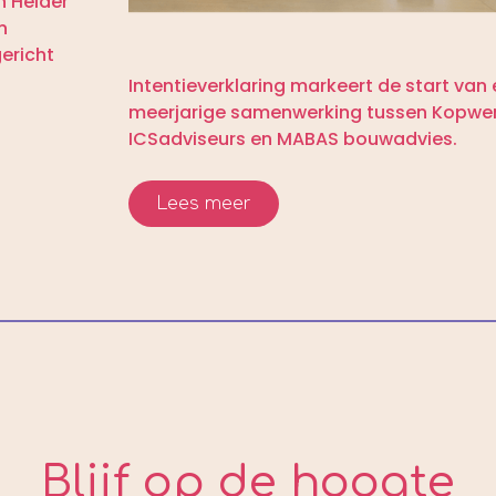
n Helder
n
gericht
Intentieverklaring markeert de start van
meerjarige samenwerking tussen Kopwer
ICSadviseurs en MABAS bouwadvies.
Lees meer
Blijf op de hoogte