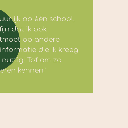
tuurlijk op één school,
fijn dat ik ook
ntmoet op andere
informatie die ik kreeg
 nuttig! Tof om zo
leren kennen.”