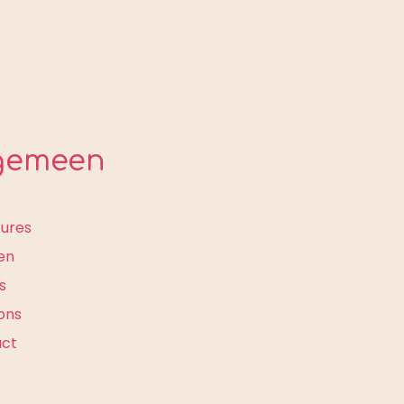
gemeen
e
ures
en
s
ons
act