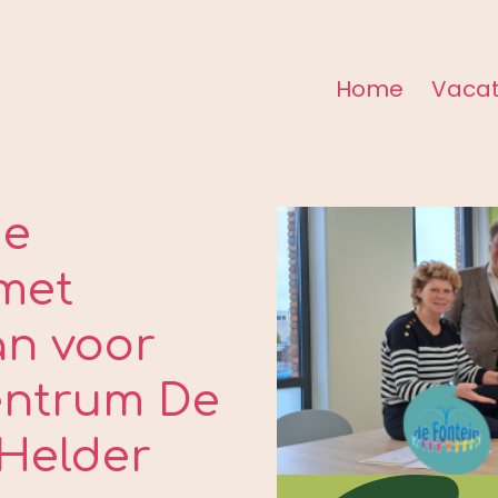
Home
Vacat
de
met
an voor
centrum De
 Helder