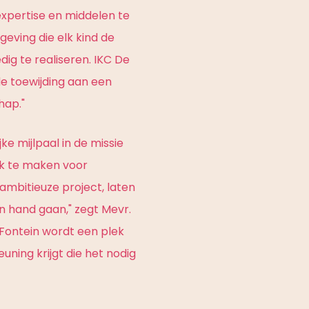
expertise en middelen te
eving die elk kind de
dig te realiseren. IKC De
e toewijding aan een
hap."
 mijlpaal in de missie
jk te maken voor
ambitieuze project, laten
 in hand gaan," zegt Mevr.
e Fontein wordt een plek
uning krijgt die het nodig