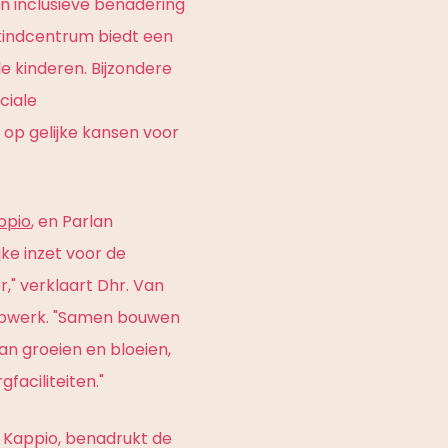
 inclusieve benadering
 kindcentrum biedt een
e kinderen. Bijzondere
ciale
e op gelijke kansen voor
ppio
, en Parlan
e inzet voor de
," verklaart Dhr. Van
 Kopwerk. "Samen bouwen
n groeien en bloeien,
faciliteiten."
n Kappio, benadrukt de