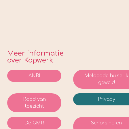
Meer informatie
over Kopwerk
ANBI
Meldcode huiselijk
geweld
Raad van
Privacy
toezicht
De GMR
Schorsing en