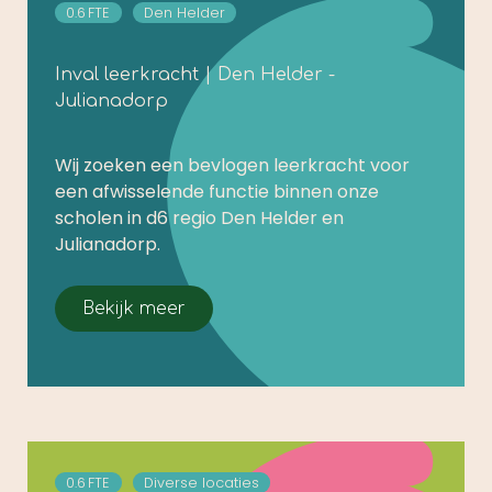
0.6
FTE
Den Helder
Inval leerkracht | Den Helder -
Julianadorp
Wij zoeken een bevlogen leerkracht voor
een afwisselende functie binnen onze
scholen in d6 regio Den Helder en
Julianadorp.
Bekijk meer
0.6
FTE
Diverse locaties