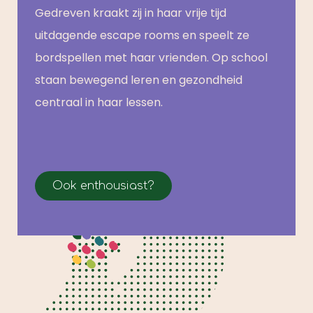
Gedreven kraakt zij in haar vrije tijd
uitdagende escape rooms en speelt ze
bordspellen met haar vrienden. Op school
staan bewegend leren en gezondheid
centraal in haar lessen.
Ook enthousiast?